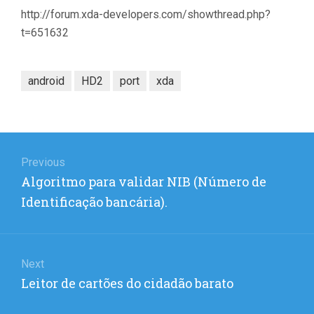
http://forum.xda-developers.com/showthread.php?
t=651632
android
HD2
port
xda
Post
navigation
Previous
Previous
Algoritmo para validar NIB (Número de
post:
Identificação bancária).
Next
Next
Leitor de cartões do cidadão barato
post: