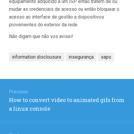
equipamento adquirido a um ISP então tratem de ou
mudar as credenciais de acesso ou então bloquear o
acesso ao interface de gestão a dispositivos
provenientes do exterior da rede.
Não digam que não vos avisei!
information disclousure
insegurança
sapo
Post
navigation
Previous
Previous
How to convert video to animated gifs from
post:
a linux console