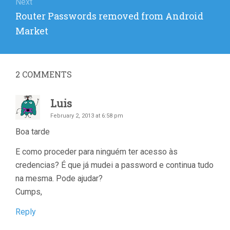
Next
Next
Router Passwords removed from Android
post:
Market
2
COMMENTS
Luis
February 2, 2013 at 6:58 pm
Boa tarde
E como proceder para ninguém ter acesso às
credencias? É que já mudei a password e continua tudo
na mesma. Pode ajudar?
Cumps,
Reply