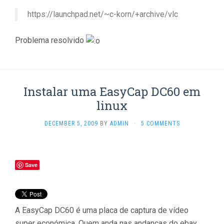
https://launchpad.net/~c-korn/+archive/vlc
Problema resolvido
Instalar uma EasyCap DC60 em
linux
DECEMBER 5, 2009
BY
ADMIN
·
5 COMMENTS
Save
A EasyCap DC60 é uma placa de captura de vídeo
super económica. Quem anda nas andanças do ebay