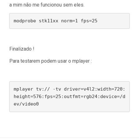
a mim não me funcionou sem eles.
modprobe stk11xx norm=1 fps=25
Finalizado !
Para testarem podem usar o mplayer :
mplayer tv:// -tv driver=v4l2:width=720:
height=576:fps=25:outfmt=rgb24:device=/d
ev/video0