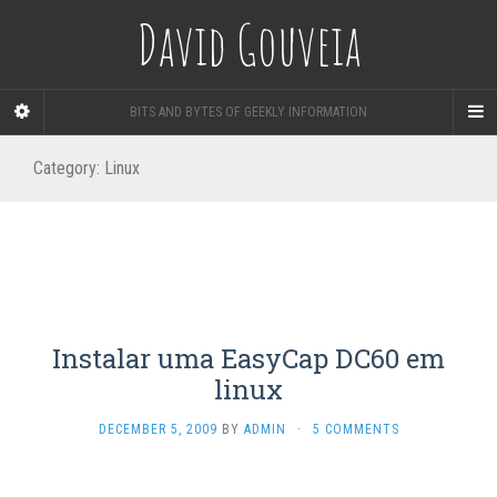
David Gouveia
BITS AND BYTES OF GEEKLY INFORMATION
Category:
Linux
Instalar uma EasyCap DC60 em
linux
DECEMBER 5, 2009
BY
ADMIN
·
5 COMMENTS