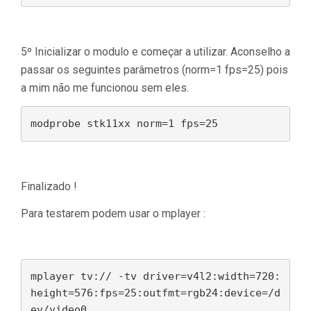
5º Inicializar o modulo e começar a utilizar. Aconselho a
passar os seguintes parâmetros (norm=1 fps=25) pois
a mim não me funcionou sem eles.
modprobe stk11xx norm=1 fps=25
Finalizado !
Para testarem podem usar o mplayer :
mplayer tv:// -tv driver=v4l2:width=720:
height=576:fps=25:outfmt=rgb24:device=/d
ev/video0